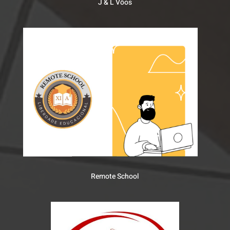
J & L Vôos
Remote School